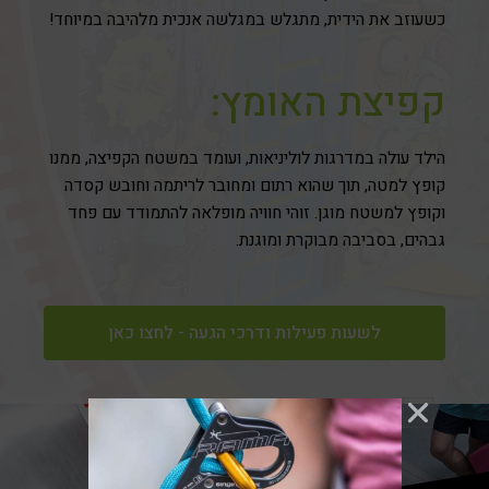
כשעוזב את הידית, מתגלש במגלשה אנכית מלהיבה במיוחד!
קפיצת האומץ:
הילד עולה במדרגות לוליניאות, ועומד במשטח הקפיצה, ממנו
קופץ למטה, תוך שהוא רתום ומחובר לריתמה וחובש קסדה
וקופץ למשטח מוגן. זוהי חוויה מופלאה להתמודד עם פחד
גבהים, בסביבה מבוקרת ומוגנת.
לשעות פעילות ודרכי הגעה - לחצו כאן