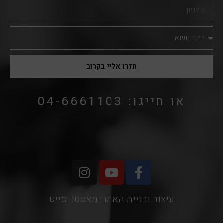
טלפון
נושא
הפנייה
חזרו אליי בקרוב
או חייגו: 04-6661103
I
Y
F
n
o
a
s
u
c
עיצוב ובניית האתר: מאסטר סייט
t
t
e
a
u
b