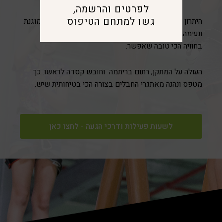
לפרטים והרשמה,
גשו למתחם הטיפוס
היתרון העצום של פארק החבלים שנמצא בתוך סביבה מוגנת
ונעימה, אין צורך בלהתמודד עם מזג האוויר, עסוקים רק
בחוויה הכי טובה שאפשר.
העולה על המתקן, רתום בריתמה
וחובש קסדה לראשו. כך
מטפס ונהנה מאתגרי החבלים בצורה הכי בטיחותית שיש.
לשעות פעילות ודרכי הגעה - לחצו כאן