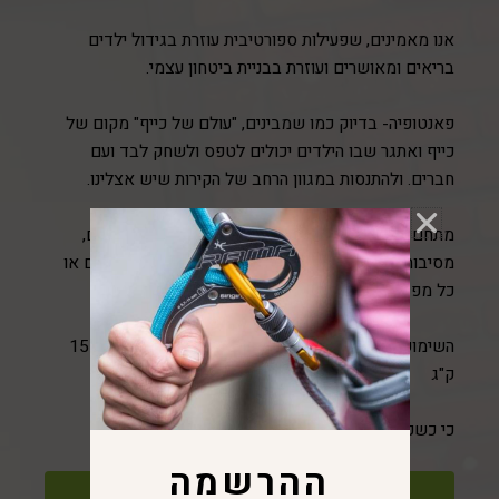
אנו מאמינים, שפעילות ספורטיבית עוזרת בגידול ילדים
בריאים ומאושרים ועוזרת בבניית ביטחון עצמי.
פאנטופיה- בדיוק כמו שמבינים, "עולם של כייף" מקום של
כייף ואתגר שבו הילדים יכולים לטפס ולשחק לבד ועם
חברים. ולהתנסות במגוון הרחב של הקירות שיש אצלינו.
מתחם הפנטופיה הינו המקום המושלם לאירועים לילדים,
מסיבות יום הולדת, מסיבות כיתה, אירוח קיטנות במתחם או
כל מפגש משפחתי וחברתי שרק אפשר לחשוב עליו.
השימוש במתקנים לגילאי 4 ומעלה ומשקל של לפחות 15
ק"ג
כי כשכייף ואתגר נפגשים, אין טוב מזה!
ההרשמה
לשעות פעילות ופרטי הגעה - לחצו כאן