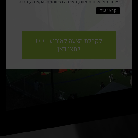
עידוד של עבודת צוות, חשיבה משותפת, הקשבה, הבנה
ודיאלוג פרודקטיבי ובונה. נשמח להוסיף את אלמנט
קראו עוד
הODT לאירוע שלכם או לערוך אירוע שכולו סובב
סביב הODT. התקשרו אלינו ונשמח לארגן את האירוע
המדויק עבורכם!
לקבלת הצעה לאירוע ODT
לחצו כאן
במהלך הסדנאות ופעילויות ה-ODT המשתתפים
מתנסים בפעילויות במתחם הטיפוס ולאחר כל תרגיל,
בעזרת מנחה מוסמך / יועץ ארגוני מהצוות, מנתחים את
עבודת המשתתפים, ומיישמים בתרגיל הבא.
המשתתפים מחברים את התובנות לתהליכי העבודה
היומיומיים שלהם ובמה ניתן לשפרם.
מדובר בחוויה מגבשת ומרעננת בה המשתתפים נוגעים
בנושאים כגון: תכנון מול ביצוע, עבודת צוות, מיומנויות
ניהול, מנהיגות, אחריות אישית ואחריויות קבוצתית, לחץ
קבוצתי, הפקת לקחים ועוד.
נשמח להתאים ולהפיק אירוע ייחודי, אחר, מרענן ולא