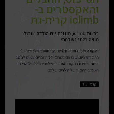
והאקסטרים ב-
iclimb קרית-גת
ברשת iclimb, חוגגים יום הולדת שכולו
חוויה בלתי נשכחת!
זה קורה פעם בשנה וזה היום הכי חשוב לילדיכם: יום
ההולדת! היום שבו הם המרכז וכל החברים באים לחגוג
איתם. בחירת המקום ואופי הפעילות ישפיעו על הצלחת
האירוע וההנאה של הילדים שלכם.
במיוחד בשביל זה בנינו בשבילכם פעילות יום הולדת
קראו עוד
מיוחדת, המשלבת חוויה של אתגר עם מגוון אטרקציות,
עשרות מתקני טיפוס ומתקני אקסטרים, משחקי חברה
ובעיקר הרבה כיף!