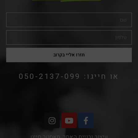
שם
טלפון
חזרו אליי בקרוב
או חייגו: 050-2137-099
I
Y
F
n
o
a
s
u
c
עיצוב ובניית האתר: מאסטר סייט