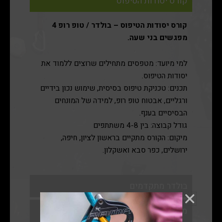
קורס יסודות הטיפוס
קורס יסודות הטיפוס – בולדר / טופ רופ 4
מפגשים בני שעה.
למי מיועד: מטפסים מתחילים שרוצים ללמוד את
יסודות הטיפוס.
תכנים: טכניקת טיפוס בסיסית, שימוש נכון בידיים
ורגליים, אבטוח טופ רופ, למידה של המונחים
הבסיסיים בענף.
גודל קבוצה: בין 4-8 משתתפים
מיקום: הקורס מתקיים בראשון לציון, חיפה,
ירושלים, כפר סבא ואשקלון.
בולדר מתקדמים
מעבר מפנים לחוץ