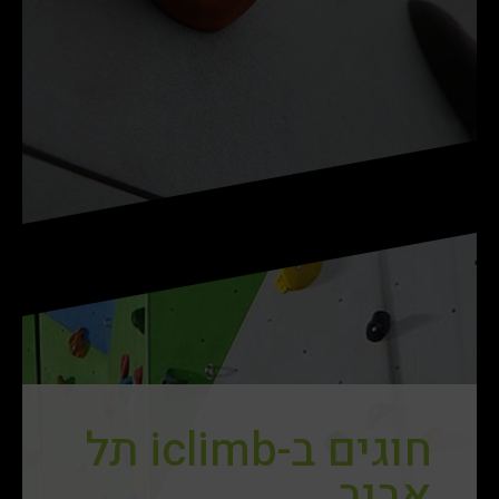
חוגים ב-iclimb תל
אביב