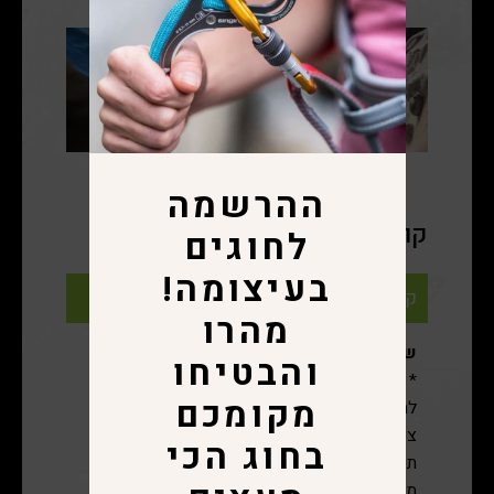
ההרשמה
קורסי הובלה:
לחוגים
בעיצומה!
קורס הובלה
מהרו
שני מפגשים בני 3 שעות כל מפגש
והבטיחו
* דרישת סף – ניסיון באבטוח וטיפוס טופ רופ
מקומכם
למי מיועד: מטפסים אשר רוצים לעשות את
צעדיהם הראשונים בטיפוס הובלה.
בחוג הכי
תכנים: קשרים שמיועדים להובלה, תקשורת בין
מאבטח למטפס, אבטחה נכונה ובטוחה, בלימת